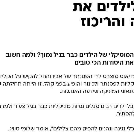
ליות לפסנתר ולכינור והופיע בפני קהל. זו הייתה תחילתה 
אוני המוזיקה שידעה האנושות.
בל ילדים רבים מגלים נטיות מוזיקליות כבר בגיל צעיר ולמר
הסתיר.
י נגינה ונהנים להפיק מהם צלילים", אומר שלומי טוויג,
ה", "זה קורה גם בבתים בהם יש כלי נגינה והילדים חשופי
ה, מגיבים אליה בחיוב ומנסים לנגן בעצמם.
שום אותם לחוגים של "טרום כלי", בהם יש להם הזדמנות לה
ויים מסקרנים ולחקר הכלים המוזיקליים. לימודי תופים ממש
לפעמים יש יוצאים מן הכלל) כיוון שרק אז הם מסוגלים
בבית הספר ללימוד תופים "אוקטבה" שבמרכז תל אביב מקבלים ללימודים ילדים ב