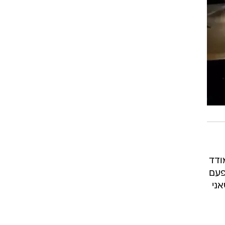
ודד
פעם
ני
ים
שה
טובה
י