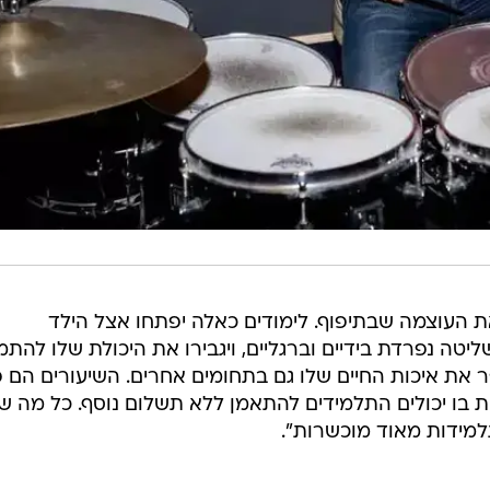
ת העוצמה שבתיפוף. לימודים כאלה יפתחו אצל הילד
טה נפרדת בידיים וברגליים, ויגבירו את היכולת שלו להתמ
 את איכות החיים שלו גם בתחומים אחרים. השיעורים הם 
 בו יכולים התלמידים להתאמן ללא תשלום נוסף. כל מה שא
 תלמידות מאוד מוכשרות".
 לחוג שיהיה קרוב לבית, כי זה נוח. מדובר בצעדים הראשונ
בל יסודות טובים. כדאי להשקיע ולחפש בית ספר טוב עם גי
תחביב אבל גם קריירה ומקצוע ולכן כדאי להקפיד על התחלה 
לעוד חוג של אחר הצהריים".
ם הילדים לשיעורים מתקדמים יותר, גם הם על פי תכנית הלימודים של
 שאת חלקם כולכם מכירים: הם מתופפים במיטב ההרכבים
גן עם יהודה פוליקר ועם אריק איינשטיין בחו"ל, יהב ליפנסק