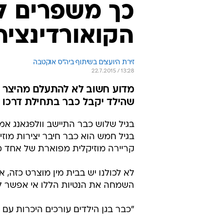
בגיל חמש הוא כבר חיבר יצירות מוזיק
קריירה מוזיקלית מפוארת של אחד מג
לא לכולנו יש בבית מין מוצרט כזה, א
השמחה את הנטיות הללו אי אפשר ל
"כבר בגן הילדים עורכים היכרות עם כל
הבעלים של בית הספר לתופים "אוקטב
למוזיקה.
לא קשה לזהות שהם שמחים לשמוע אות
בגילאים שלוש או ארבע כבר ניתן לר
מקרוב כלים שונים, והם חשופים לגיר
מומלצים לא לפני גיל שבע, (למרות ש
להתרכז לשיעור שלם (45 דקות) , להפעיל את הכלי וליהנות מהחוויה מבלי לאבד ריכוז".