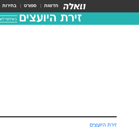
חדשות
ספורט
בחירות
זירת היועצים
בשיתוף לשכ
זירת היועצים
כך משפרים ל
הקואורדינציה 
זירת היועצים בשיתוף ביה"ס אוקטבה
22.7.2015 / 13:28
מדוע חשוב לא להתעלם מהיצר המ
שהילד יקבל כבר בתחילת דרכו א
בגיל שלוש כבר התיישב וולפגאנג אמ