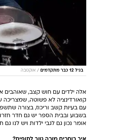
אלה ילדים עם חוש קצב, שאוהבים א
קואורדינציה לא פשוטה, שמצריכה שלי
עם בעיות קשב וריכוז, בצורה שתשפר
בשבוע ובבית הספר יש גם חדר חזרות
אומר נכון גם לגבי ילדות ויש לנו גם
איך בוחרים מורה טוב לתופים?
"מרבית ההורים נוטים לרשום את הילד
של הילד בתחום, ולכן חשוב שהוא יק
רצינית, כי תופים יכולים להיות גם 
ויסודית ולא להתייחס לשיעורים כמו 
החל מגילאי 12 כבר עוברי
ריץ', שהקים כבר בשנת 1970 בישראל את בית הספר הראשון שלו לתיפוף "מטרונום".
מאז עברו תחת ריץ' מאות תלמידים,
והלהקות בישראל, כמו ניר צדקיהו, שני