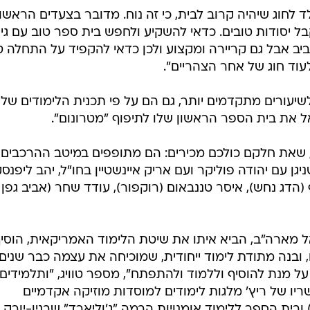
הדג נחש), איסר טננבאום (רוקפור), עודד שחר (אביב גפן
ל מארה"ב, הביא איתו את שיטת הלימוד האמריקאית, הוסי
, ובנה מתודת לימוד ייחודית, שמוכיחה את עצמה כבר שנים.
 על מנת להוסיף וללמוד ולהתפתח", מספר טוויג, "ותלמידים
ריו של ריץ' מלגות לימודים למוסדות מוזיקה אקדמיים
ובית הספר ללימוד אומנויות הבמה "ג'וליארד" שבניו-יורק.