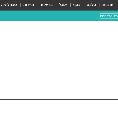
תרבות
סלבס
כסף
אוכל
בריאות
תיירות
טכנולוגיה
ת יועצי המס
ילדים את
והריכוז
וסיקלי של הילדים כבר בגיל נמוך? ולמה חשוב
ת היסודות הכי טובים
דיאוס מוצרט ליד הפסנתר של אביו והחל להקיש על הקלידי