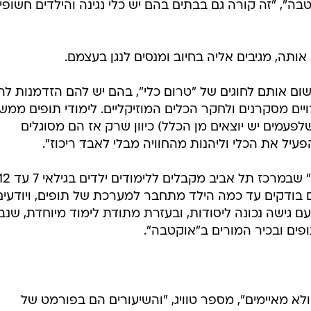
ם בודקים עד כמה הילד מתחבר למערכת של תופים, ויודעים
 עם גישה נכונה ליסודות, ובעזרת מתודת לימוד מיוחדת, שנ
תופים ובכיר המורים ב"אוקטבה".
לא מאיימים", מספר טוויג, "והשיעורים הם בפורמט של
ו תלמיד של ריץ', וניחן בגישה מיוחדת לילדים. תופים זה
של ילד לתופים אי אפשר לפספס.